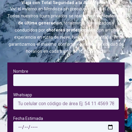
Viajá con Total Seguridad a la Alta Montaña
Viví el invierno en Mendoza sin preocuparte por el camino.
Todos nuestros tours privados se realizan en
vehículos 4×4
de última generación
, totalmente climatizados y
conducidos por
choferes profesionales
con amplia
experiencia en rutas de nieve, hielo y alta montaña. Te
garantizamos el máximo confort, seguridad y flexibilidad de
horarios en cada tramo de tu experiencia.
Nombre
Whatsapp
Fecha Estimada