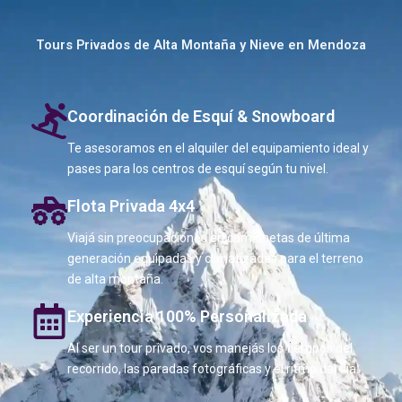
Tours Privados de Alta Montaña y Nieve en Mendoza
Coordinación de Esquí & Snowboard
Te asesoramos en el alquiler del equipamiento ideal y
pases para los centros de esquí según tu nivel.
Flota Privada 4x4
Viajá sin preocupaciones en camionetas de última
generación equipadas y climatizadas para el terreno
de alta montaña.
Experiencia 100% Personalizada
Al ser un tour privado, vos manejás los tiempos del
recorrido, las paradas fotográficas y el ritmo del día.