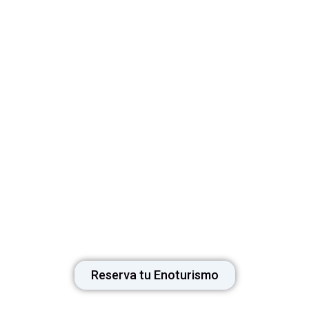
Contáctanos y vive el
enoturismo en el Valle de Uco
Realizamos tours y traslados a diferentes destinos turísticos
de Mendoza, con especialización en Enoturismo y Naturaleza
en el Valle de Uco. Nuestro compromiso es ofrecerte
experiencias únicas con un enfoque en la calidad, comodidad
y atención personalizada. Contáctanos para planificar tu
próximo viaje.
Reserva tu Enoturismo